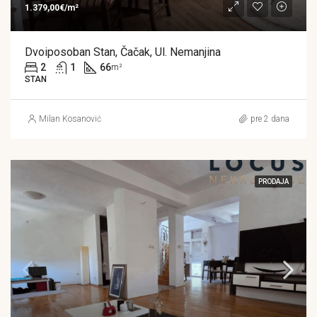
1.379,00€/m²
Dvoiposoban Stan, Čačak, Ul. Nemanjina
2
1
66
m²
STAN
Milan Kosanović
pre 2 dana
PRODAJA