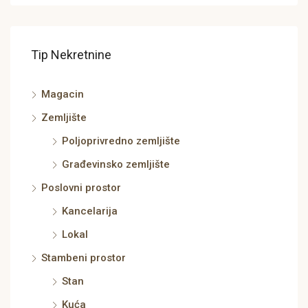
Tip Nekretnine
Magacin
Zemljište
Poljoprivredno zemljište
Građevinsko zemljište
Poslovni prostor
Kancelarija
Lokal
Stambeni prostor
Stan
Kuća