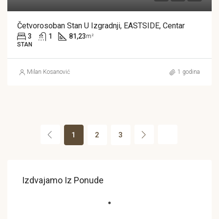
Četvorosoban Stan U Izgradnji, EASTSIDE, Centar
3
1
81,23
m²
STAN
Milan Kosanović
1 godina
1
2
3
Izdvajamo Iz Ponude