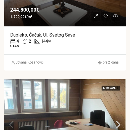
244.800,00€
1.700,00€/m²
Dupleks, Čačak, Ul. Svetog Save
4
2
144
m²
STAN
Jovana Kosanović
pre 2 dana
IZDAVANJE