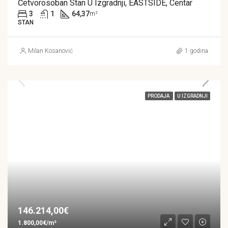
Četvorosoban Stan U Izgradnji, EASTSIDE, Centar
3
1
64,37
m²
STAN
Milan Kosanović
1 godina
PRODAJA
U IZGRADNJI
146.214,00€
1.800,00€/m²