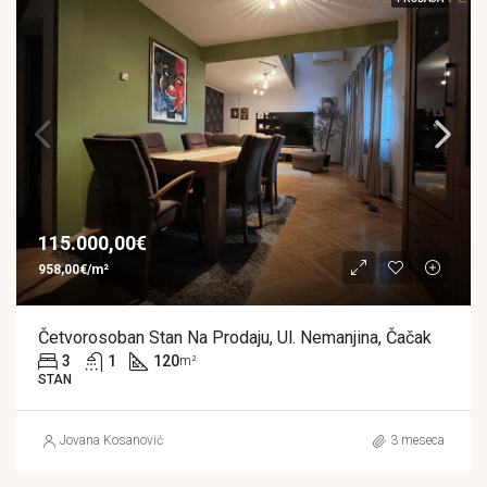
115.000,00€
958,00€/m²
Četvorosoban Stan Na Prodaju, Ul. Nemanjina, Čačak
3
1
120
m²
STAN
Jovana Kosanović
3 meseca