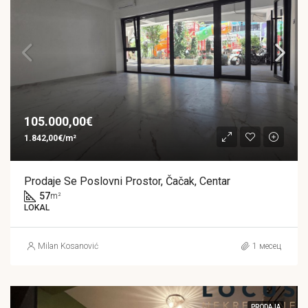
105.000,00€
1.842,00€/m²
Prodaje Se Poslovni Prostor, Čačak, Centar
57
m²
LOKAL
Milan Kosanović
1 месец
PRODAJA