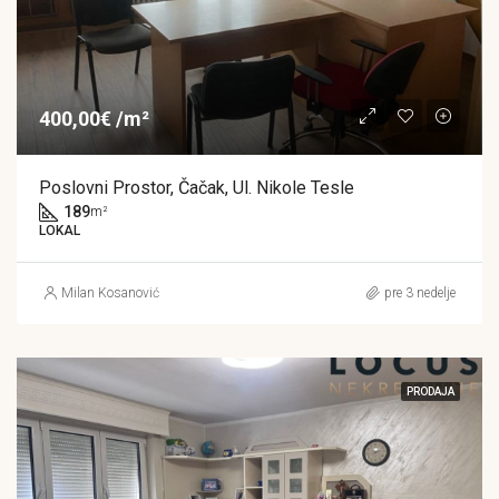
400,00€ /m²
Poslovni Prostor, Čačak, Ul. Nikole Tesle
189
m²
LOKAL
Milan Kosanović
pre 3 nedelje
PRODAJA