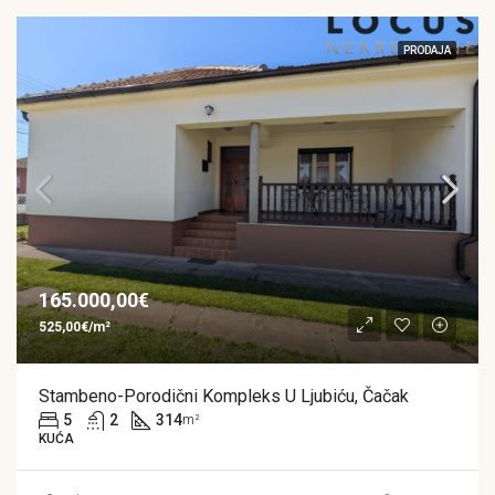
PRODAJA
165.000,00€
525,00€/m²
Stambeno-Porodični Kompleks U Ljubiću, Čačak
5
2
314
m²
KUĆA