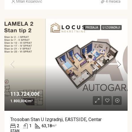
Milan Kosanović
4 meseca
PRODAJA
U IZGRADNJI
113.724,00€
1.800,00€/m²
Trosoban Stan U Izgradnji, EASTSIDE, Centar
2
1
63,18
m²
STAN