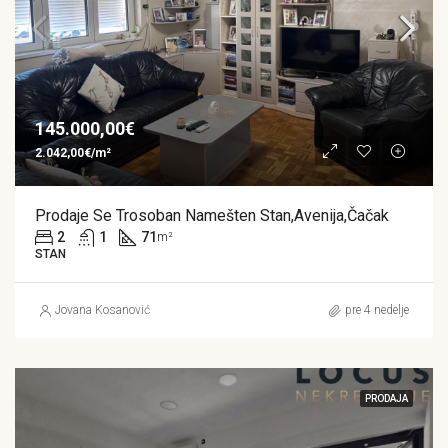
145.000,00€
2.042,00€/m²
Prodaje Se Trosoban Namešten Stan,Avenija,Čačak
2
1
71
m²
STAN
Jovana Kosanović
pre 4 nedelje
PRODAJA