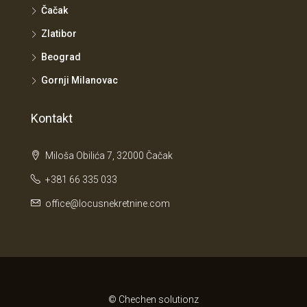
Čačak
Zlatibor
Beograd
Gornji Milanovac
Kontakt
Miloša Obilića 7, 32000 Čačak
+381 66 335 033
office@locusnekretnine.com
© Chechen solutionz