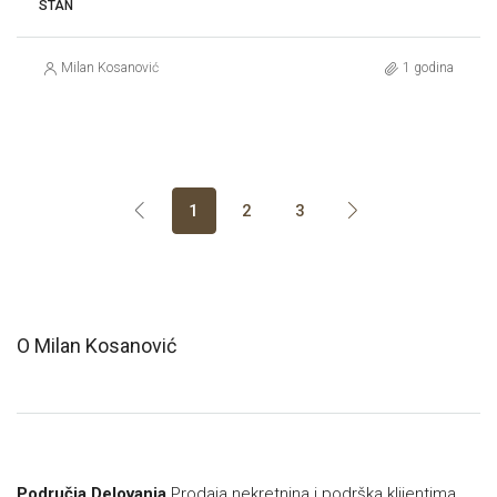
STAN
Milan Kosanović
1 godina
1
2
3
O Milan Kosanović
Područja Delovanja
Prodaja nekretnina i podrška klijentima