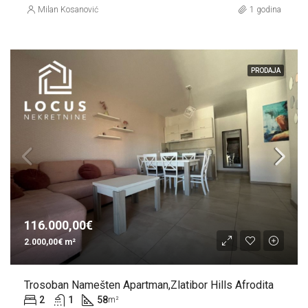
Milan Kosanović
1 godina
PRODAJA
116.000,00€
2.000,00€ m²
Trosoban Namešten Apartman,Zlatibor Hills Afrodita
2
1
58
m²