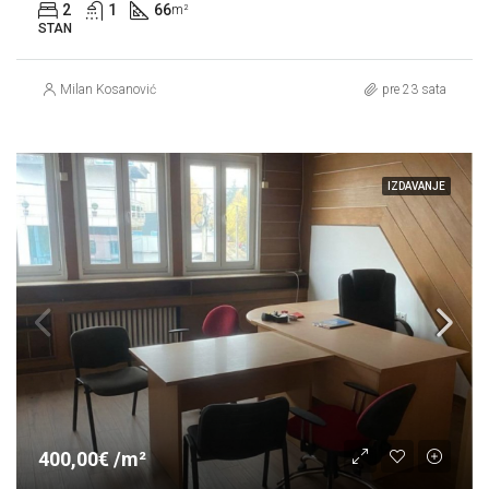
2
1
66
m²
STAN
Milan Kosanović
pre 23 sata
IZDAVANJE
400,00€ /m²