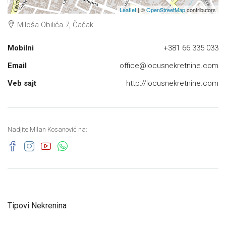
Leaflet
| ©
OpenStreetMap
contributors
Miloša Obilića 7, Čačak
Mobilni
+381 66 335 033
Email
office@locusnekretnine.com
Veb sajt
http://locusnekretnine.com
Nadjite Milan Kosanović na:
Tipovi Nekrenina