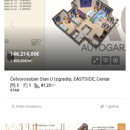
146.214,00€
1.800,00€/m²
Četvorosoban Stan U Izgradnji, EASTSIDE, Centar
3
1
81,23
m²
STAN
Milan Kosanović
1 godina