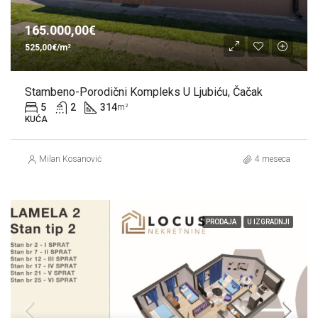
165.000,00€
525,00€/m²
Stambeno-Porodični Kompleks U Ljubiću, Čačak
5
2
314
m²
KUĆA
Milan Kosanović
4 meseca
PRODAJA
U IZGRADNJI