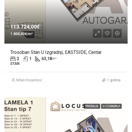
113.724,00€
1.800,00€/m²
Trosoban Stan U Izgradnji, EASTSIDE, Centar
2
1
63,18
m²
STAN
Milan Kosanović
1 godina
PRODAJA
U IZGRADNJI