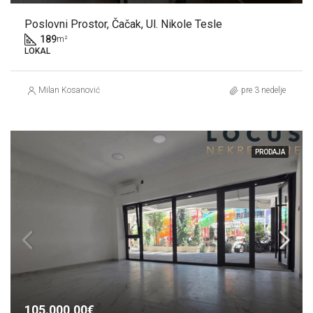
Poslovni Prostor, Čačak, Ul. Nikole Tesle
189
m²
LOKAL
Milan Kosanović
pre 3 nedelje
PRODAJA
105.000,00€