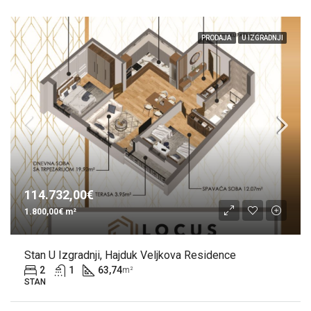
PRODAJA
U IZGRADNJI
114.732,00€
1.800,00€ m²
Stan U Izgradnji, Hajduk Veljkova Residence
2
1
63,74
m²
STAN