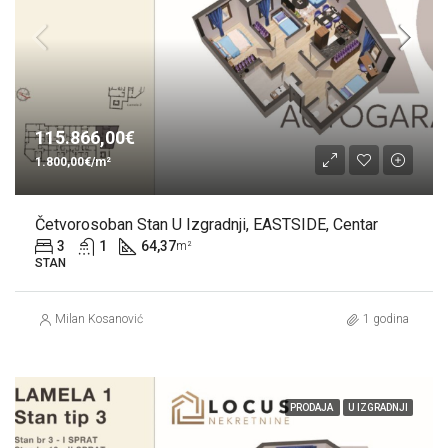
115.866,00€
1.800,00€/m²
Četvorosoban Stan U Izgradnji, EASTSIDE, Centar
3
1
64,37
m²
STAN
Milan Kosanović
1 godina
PRODAJA
U IZGRADNJI