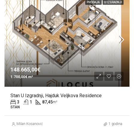
PRODAJA
U IZGRADNJI
148.665,00€
1.700,00€ m²
Stan U Izgradnji, Hajduk Veljkova Residence
3
1
87,45
m²
STAN
Milan Kosanović
1 godina