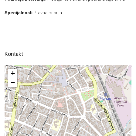
Specijalnosti
Pravna pitanja
Kontakt
+
−