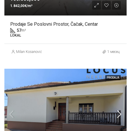
1.842,00€/m²
Prodaje Se Poslovni Prostor, Čačak, Centar
57
m²
LOKAL
Milan Kosanović
1 месец
PRODAJA