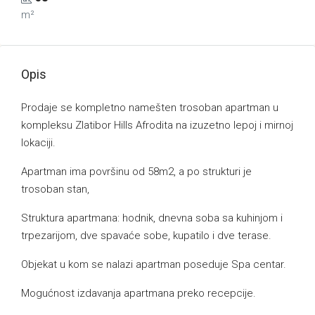
m²
Opis
Prodaje se kompletno namešten trosoban apartman u
kompleksu Zlatibor Hills Afrodita na izuzetno lepoj i mirnoj
lokaciji.
Apartman ima površinu od 58m2, a po strukturi je
trosoban stan,
Struktura apartmana: hodnik, dnevna soba sa kuhinjom i
trpezarijom, dve spavaće sobe, kupatilo i dve terase.
Objekat u kom se nalazi apartman poseduje Spa centar.
Mogućnost izdavanja apartmana preko recepcije.