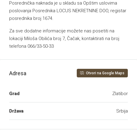
Posrednička naknada je u skladu sa Opštim uslovima
poslovanja Posrednika LOCUS NEKRETNINE DOO, registar
posrednika broj 1674.
Za sve dodatne informacije možete nas posetiti na
lokaciji Miloša Obilića broj 7, Čačak, kontaktirati na broj
telefona 066/33-50-33
Adresa
Otvori na Google Maps
Grad
Zlatibor
Država
Srbija