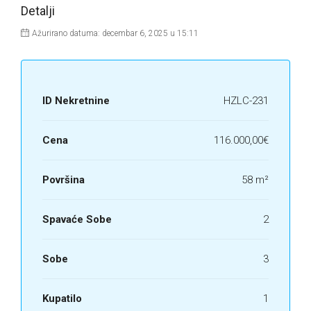
Detalji
Ažurirano datuma: decembar 6, 2025 u 15:11
ID Nekretnine
HZLC-231
Cena
116.000,00€
Površina
58 m²
Spavaće Sobe
2
Sobe
3
Kupatilo
1