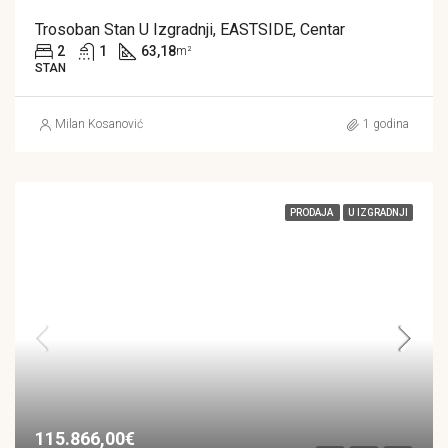
Trosoban Stan U Izgradnji, EASTSIDE, Centar
2
1
63,18
m²
STAN
Milan Kosanović
1 godina
PRODAJA
U IZGRADNJI
115.866,00€