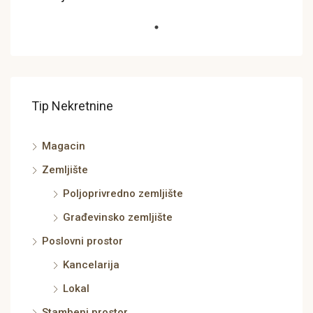
Tip Nekretnine
Magacin
Zemljište
Poljoprivredno zemljište
Građevinsko zemljište
Poslovni prostor
Kancelarija
Lokal
Stambeni prostor