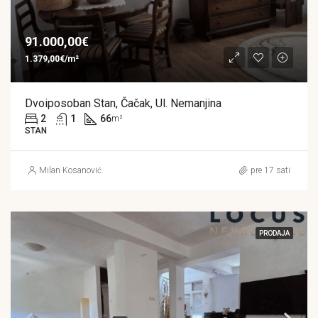
91.000,00€
1.379,00€/m²
Dvoiposoban Stan, Čačak, Ul. Nemanjina
2
1
66
m²
STAN
Milan Kosanović
pre 17 sati
PRODAJA