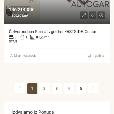
146.214,00€
1.800,00€/m²
Četvorosoban Stan U Izgradnji, EASTSIDE, Centar
3
1
81,23
m²
STAN
Milan Kosanović
1 godina
1
2
3
4
5
Izdvajamo Iz Ponude