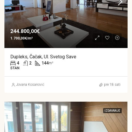
244.800,00€
1.700,00€/m²
Dupleks, Čačak, Ul. Svetog Save
4
2
144
m²
STAN
Jovana Kosanović
pre 18 sati
IZDAVANJE