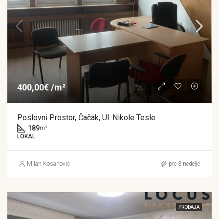
400,00€ /m²
Poslovni Prostor, Čačak, Ul. Nikole Tesle
189
m²
LOKAL
Milan Kosanović
pre 3 nedelje
PRODAJA