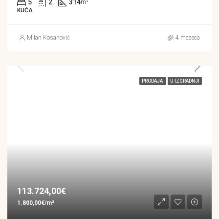
5
2
314
m²
KUĆA
Milan Kosanović
4 meseca
PRODAJA
U IZGRADNJI
113.724,00€
1.800,00€/m²