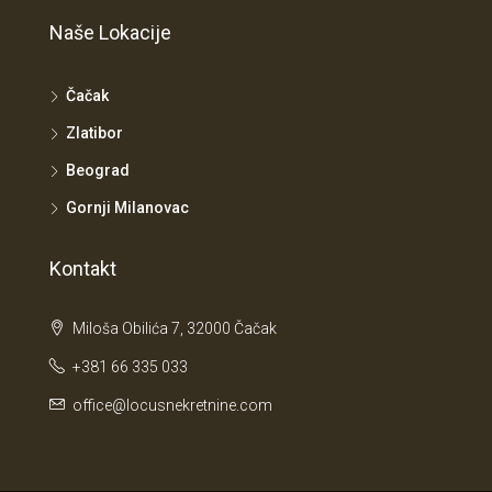
Naše Lokacije
Čačak
Zlatibor
Beograd
Gornji Milanovac
Kontakt
Miloša Obilića 7, 32000 Čačak
+381 66 335 033
office@locusnekretnine.com