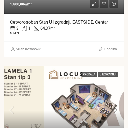
1.800,00€/m²
Četvorosoban Stan U Izgradnji, EASTSIDE, Centar
3
1
64,37
m²
STAN
Milan Kosanović
1 godina
PRODAJA
U IZGRADNJI