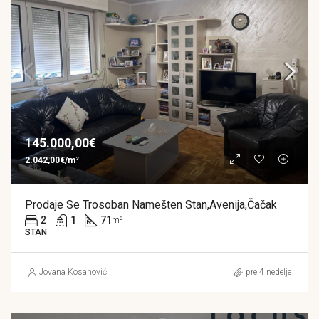
145.000,00€
2.042,00€/m²
Prodaje Se Trosoban Namešten Stan,Avenija,Čačak
2
1
71
m²
STAN
Jovana Kosanović
pre 4 nedelje