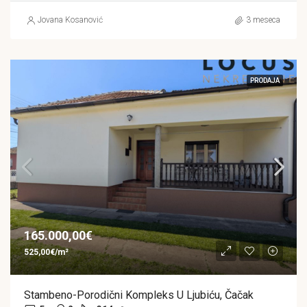
Jovana Kosanović
3 meseca
PRODAJA
165.000,00€
525,00€/m²
Stambeno-Porodični Kompleks U Ljubiću, Čačak