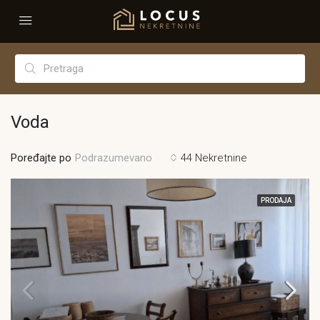
Voda
Poređajte po
44 Nekretnine
Podrazumevano
PRODAJA