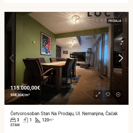
PRODAJA
115.000,00€
958,00€/m²
Četvorosoban Stan Na Prodaju, Ul. Nemanjina, Čačak
3
1
120
m²
STAN