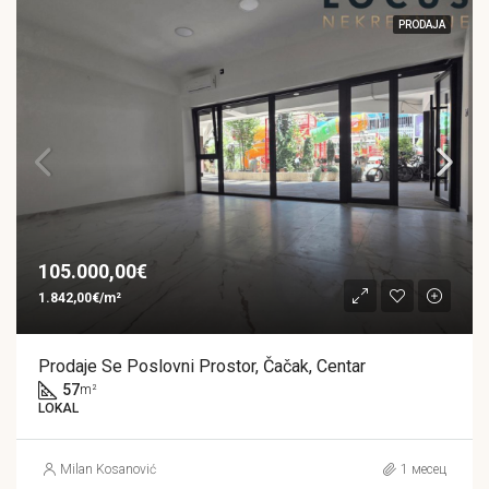
PRODAJA
105.000,00€
1.842,00€/m²
Prodaje Se Poslovni Prostor, Čačak, Centar
57
m²
LOKAL
Milan Kosanović
1 месец