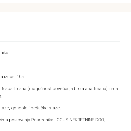
niku.
a iznosi 10a.
sa 6 apartmana (mogućnost povećanja broja apartmana) i ima
g.
 staze, gondole i pešačke staze.
lovima poslovanja Posrednika LOCUS NEKRETNINE DOO,