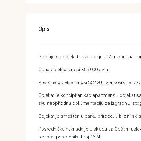
Opis
Prodaje se objekat u izgradnji na Zlatiboru na Tor
Cena objekta iznosi 355.000 evra.
Površina objekta iznosi 362,20m2 a površina plac
Objekat je koncipiran kao apartmanski objekat 
svu neophodnu dokumentaciju za izgradnju isto
Objekat je smešten u parku prirode, u blizini ski
Posrednička naknada je u skladu sa Opštim us
registar posrednika broj 1674.