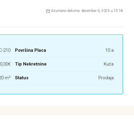
Ažurirano datuma: decembar 6, 2025 u 15:18
C-210
Površina Placa
10 a
0,00€
Tip Nekretnine
Kuća
20 m²
Status
Prodaja