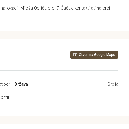
lokaciji Miloša Obilića broj 7, Čačak, kontaktirati na broj
Otvori na Google Maps
atibor
Država
Srbija
Tornik