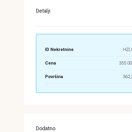
Detalji
ID Nekretnine
HZL
Cena
355.00
Površina
362,
Dodatno