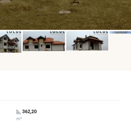
362,20
m²