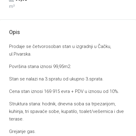
m²
Opis
Prodaje se četvorosoban stan u izgradnji u Čačku,
ul.Pivarska.
Površina stana iznosi 99,95m2.
Stan se nalazi na 3.spratu od ukupno 3.sprata.
Cena stan iznosi 169.915 evra + PDV u iznosu od 10%.
Struktura stana: hodnik, dnevna soba sa trpezarijom,
kuhinja, tri spavaće sobe, kupatilo, toalet/vešernica i dve
terase.
Grejanje gas.