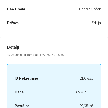
Deo Grada
Centar Čačak
Država
Srbija
Detalji
Ažurirano datuma: april 29, 2026 u 10:50
ID Nekretnine
HZLC-225
Cena
169.915,00€
Površina
99,95 m²