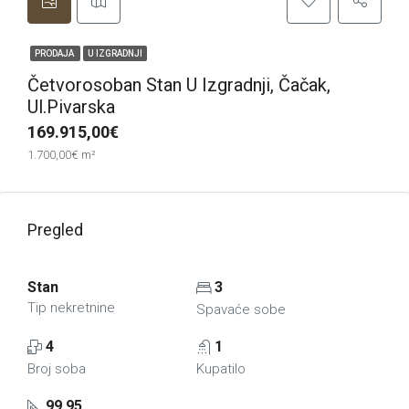
PRODAJA
U IZGRADNJI
Četvorosoban Stan U Izgradnji, Čačak,
Ul.Pivarska
169.915,00€
1.700,00€ m²
Pregled
Stan
3
Tip nekretnine
Spavaće sobe
4
1
Broj soba
Kupatilo
99,95