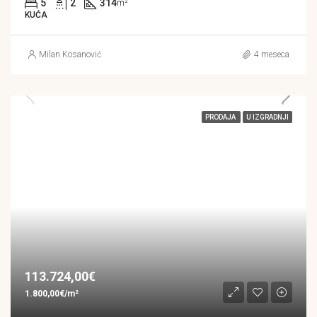
5
2
314
m²
KUĆA
Milan Kosanović
4 meseca
PRODAJA
U IZGRADNJI
113.724,00€
1.800,00€/m²