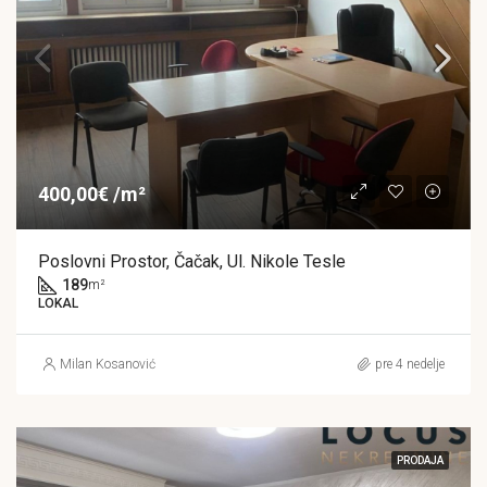
400,00€ /m²
Poslovni Prostor, Čačak, Ul. Nikole Tesle
189
m²
LOKAL
Milan Kosanović
pre 4 nedelje
PRODAJA