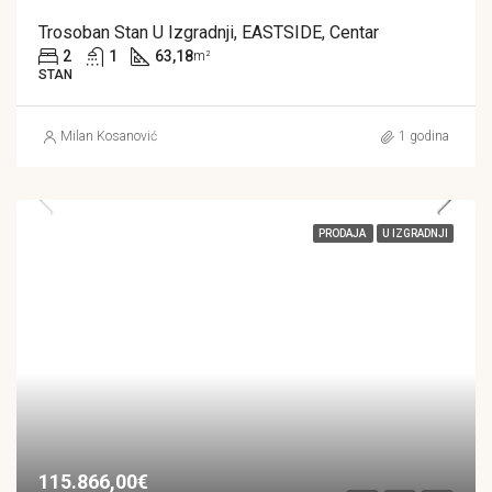
Trosoban Stan U Izgradnji, EASTSIDE, Centar
2
1
63,18
m²
STAN
Milan Kosanović
1 godina
PRODAJA
U IZGRADNJI
115.866,00€