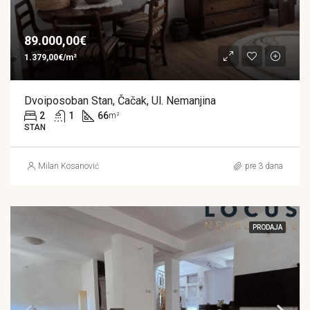
89.000,00€
1.379,00€/m²
Dvoiposoban Stan, Čačak, Ul. Nemanjina
2
1
66
m²
STAN
Milan Kosanović
pre 3 dana
PRODAJA