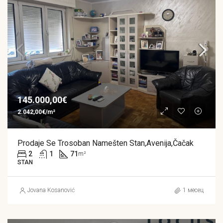
145.000,00€
2.042,00€/m²
Prodaje Se Trosoban Namešten Stan,Avenija,Čačak
2
1
71
m²
STAN
Jovana Kosanović
1 месец