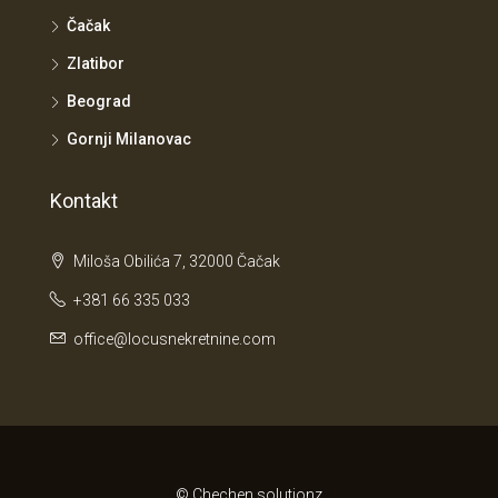
Čačak
Zlatibor
Beograd
Gornji Milanovac
Kontakt
Miloša Obilića 7, 32000 Čačak
+381 66 335 033
office@locusnekretnine.com
© Chechen solutionz