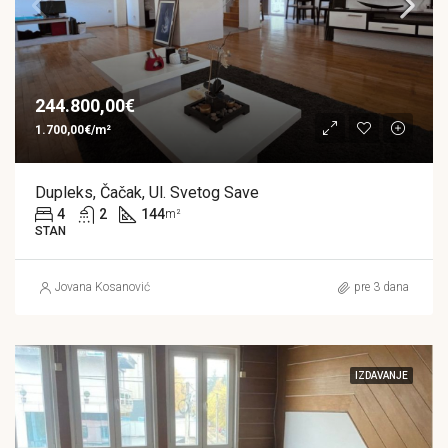
244.800,00€
1.700,00€/m²
Dupleks, Čačak, Ul. Svetog Save
4
2
144
m²
STAN
Jovana Kosanović
pre 3 dana
IZDAVANJE