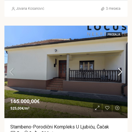
Jovana Kosanović
3 meseca
PRODAJA
165.000,00€
525,00€/m²
Stambeno-Porodični Kompleks U Ljubiću, Čačak