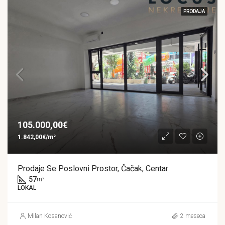
PRODAJA
105.000,00€
1.842,00€/m²
Prodaje Se Poslovni Prostor, Čačak, Centar
57
m²
LOKAL
Milan Kosanović
2 meseca