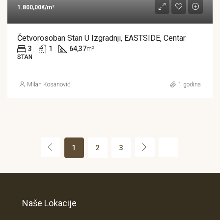
1.800,00€/m²
Četvorosoban Stan U Izgradnji, EASTSIDE, Centar
3
1
64,37
m²
STAN
Milan Kosanović
1 godina
1
2
3
Naše Lokacije