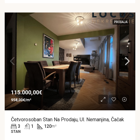
PRODAJA
115.000,00€
958,00€/m²
Četvorosoban Stan Na Prodaju, Ul. Nemanjina, Čačak
3
1
120
m²
STAN