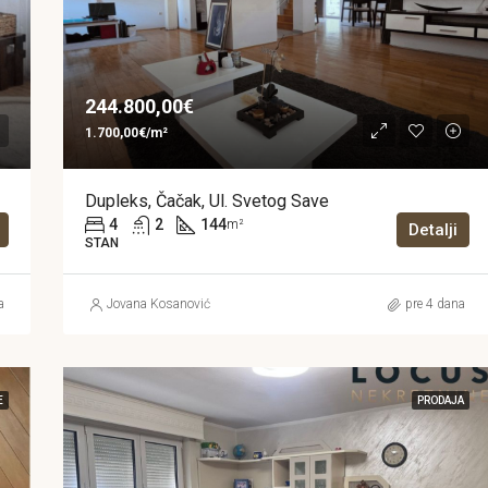
244.800,00€
1.700,00€/m²
Dupleks, Čačak, Ul. Svetog Save
4
2
144
m²
Detalji
STAN
a
Jovana Kosanović
pre 4 dana
E
PRODAJA