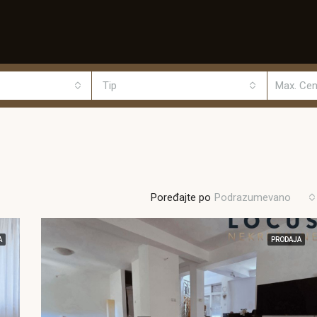
Tip
Poređajte po
Podrazumevano
A
PRODAJA