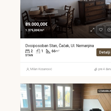
89.000,00€
1.379,00€/m²
Dvoiposoban Stan, Čačak, Ul. Nemanjina
2
1
66
m²
Detalji
STAN
Milan Kosanović
pre 4 dan
IZDAVANJ