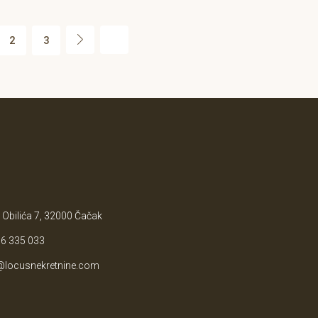
2
3
 Obilića 7, 32000 Čačak
6 335 033
@locusnekretnine.com