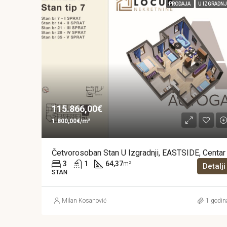
PRODAJA
U IZGRADNJ
115.866,00€
1.800,00€/m²
Četvorosoban Stan U Izgradnji, EASTSIDE, Centar
3
1
64,37
m²
Detalji
STAN
Milan Kosanović
1 godin