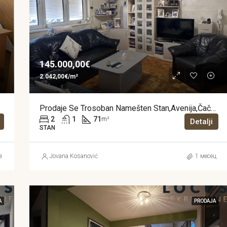
145.000,00€
2.042,00€/m²
Prodaje Se Trosoban Namešten Stan,Avenija,Čačak
2
1
71
m²
Detalji
STAN
e
Jovana Kosanović
1 месец
A
PRODAJA