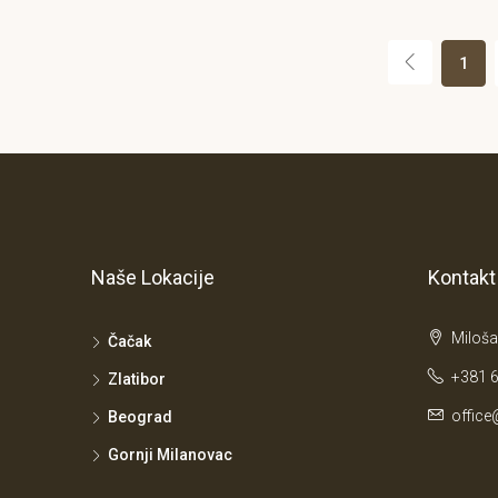
1
Naše Lokacije
Kontakt
Miloša
Čačak
+381 6
Zlatibor
office
Beograd
Gornji Milanovac