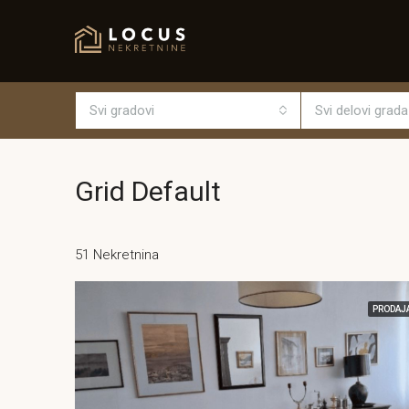
Svi gradovi
Svi delovi grada
Grid Default
51 Nekretnina
PRODAJ