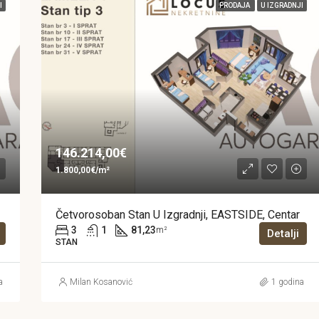
I
PRODAJA
U IZGRADNJI
146.214,00€
1.800,00€/m²
Četvorosoban Stan U Izgradnji, EASTSIDE, Centar
3
1
81,23
m²
Detalji
STAN
a
Milan Kosanović
1 godina