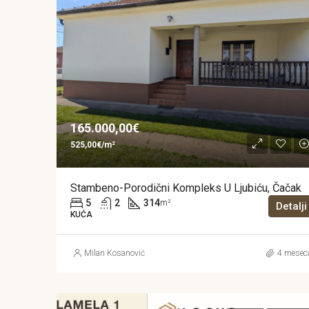
165.000,00€
525,00€/m²
Stambeno-Porodični Kompleks U Ljubiću, Čačak
5
2
314
m²
Detalji
KUĆA
Milan Kosanović
4 mesec