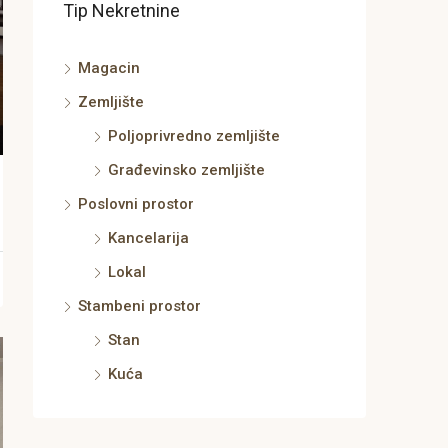
Tip Nekretnine
Magacin
Zemljište
Poljoprivredno zemljište
Građevinsko zemljište
Poslovni prostor
Kancelarija
Lokal
Stambeni prostor
Stan
Kuća