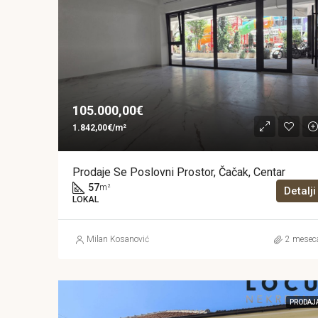
105.000,00€
1.842,00€/m²
Prodaje Se Poslovni Prostor, Čačak, Centar
57
m²
Detalji
LOKAL
Milan Kosanović
2 mesec
PRODAJ