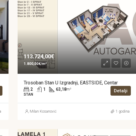
113.724,00€
1.800,00€/m²
Trosoban Stan U Izgradnji, EASTSIDE, Centar
2
1
63,18
m²
Detalji
STAN
a
Milan Kosanović
1 godina