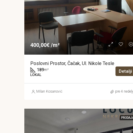
400,00€ /m²
Poslovni Prostor, Čačak, Ul. Nikole Tesle
189
m²
Detalji
LOKAL
Milan Kosanović
pre 4 nedelj
PRODAJ