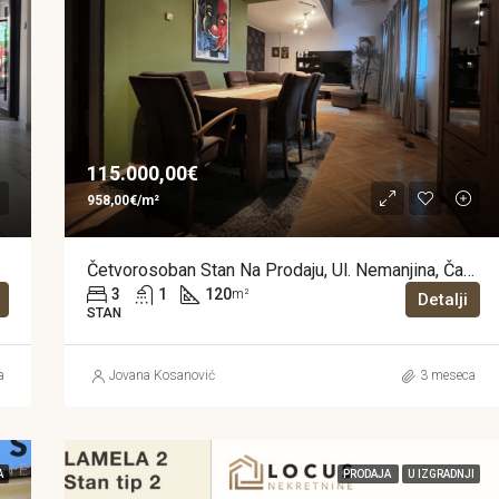
115.000,00€
958,00€/m²
Četvorosoban Stan Na Prodaju, Ul. Nemanjina, Čačak
3
1
120
m²
Detalji
STAN
a
Jovana Kosanović
3 meseca
A
PRODAJA
U IZGRADNJI