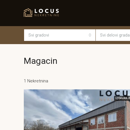
Svi gradovi
Svi delovi grada
Magacin
1 Nekretnina
IZDAVANJ