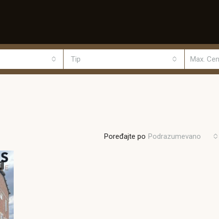
Tip
Poređajte po
Podrazumevano
E