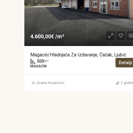
4.600,00€ /m²
Magacin/Hladnjača Za Izdavanje, Čačak, Ljubić
500
m²
Detalji
MAGACIN
Jovana Kosanović
2 godin