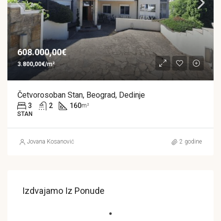
608.000,00€
3.800,00€/m²
Četvorosoban Stan, Beograd, Dedinje
3
2
160
m²
STAN
Jovana Kosanović
2 godine
Izdvajamo Iz Ponude