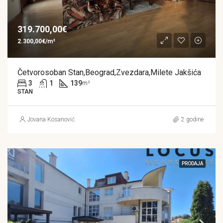
319.700,00€
2.300,00€/m²
Četvorosoban Stan,Beograd,Zvezdara,Milete Jakšića
3
1
139
m²
STAN
Jovana Kosanović
2 godine
PRODAJA