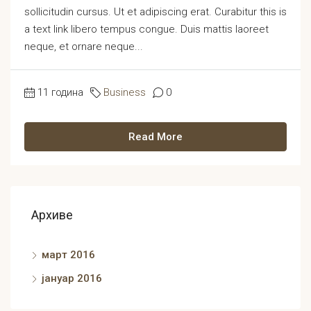
sollicitudin cursus. Ut et adipiscing erat. Curabitur this is
a text link libero tempus congue. Duis mattis laoreet
neque, et ornare neque...
11 година
Business
0
Read More
Архиве
март 2016
јануар 2016