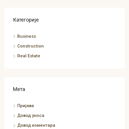
Категорије
Business
Construction
Real Estate
Мета
Пријава
Довод уноса
Довод коментара