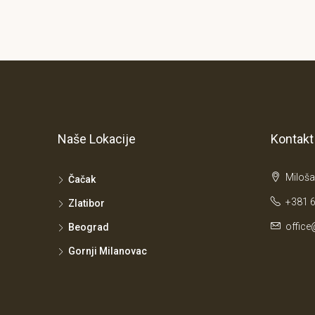
Naše Lokacije
Kontakt
Miloša
Čačak
+381 6
Zlatibor
office
Beograd
Gornji Milanovac