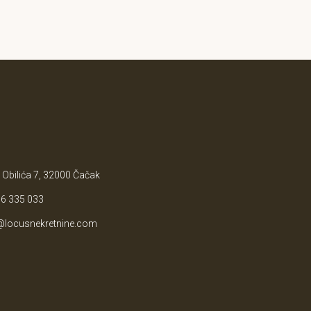
 Obilića 7, 32000 Čačak
6 335 033
@locusnekretnine.com