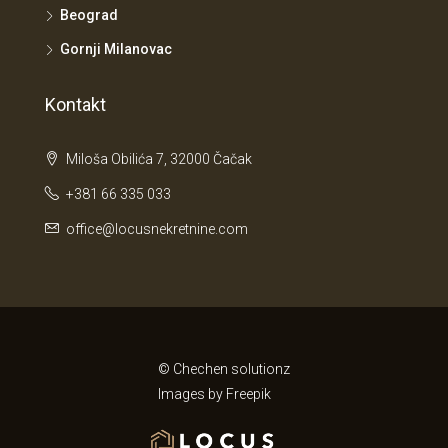
Beograd
Gornji Milanovac
Kontakt
Miloša Obilića 7, 32000 Čačak
+381 66 335 033
office@locusnekretnine.com
© Chechen solutionz
Images by
Freepik