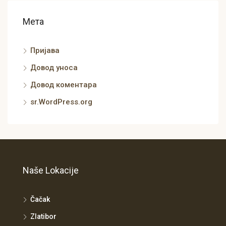
Мета
Пријава
Довод уноса
Довод коментара
sr.WordPress.org
Naše Lokacije
Čačak
Zlatibor