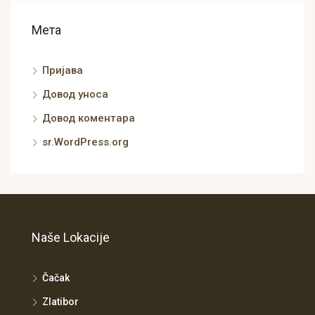
Мета
Пријава
Довод уноса
Довод коментара
sr.WordPress.org
Naše Lokacije
Čačak
Zlatibor