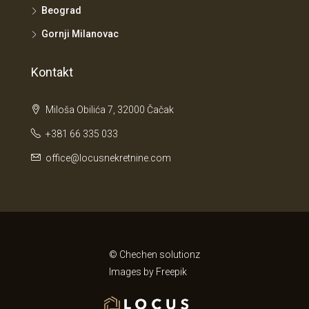
Beograd
Gornji Milanovac
Kontakt
Miloša Obilića 7, 32000 Čačak
+381 66 335 033
office@locusnekretnine.com
© Chechen solutionz
Images by
Freepik