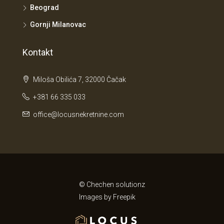
Beograd
Gornji Milanovac
Kontakt
Miloša Obilića 7, 32000 Čačak
+381 66 335 033
office@locusnekretnine.com
© Chechen solutionz
Images by
Freepik