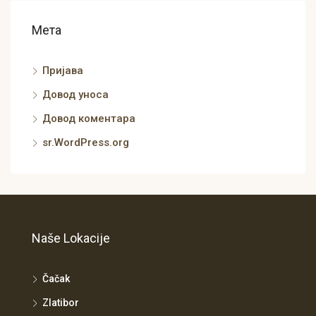
Мета
Пријава
Довод уноса
Довод коментара
sr.WordPress.org
Naše Lokacije
Čačak
Zlatibor