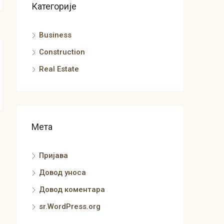
Категорије
Business
Construction
Real Estate
Мета
Пријава
Довод уноса
Довод коментара
sr.WordPress.org