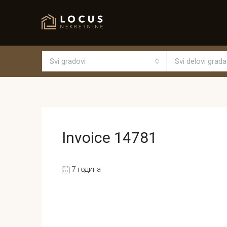
Svi gradovi
Svi delovi grada
Invoice 14781
7 година