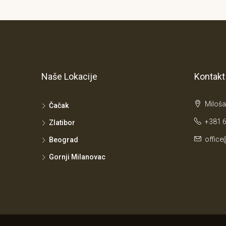
Naše Lokacije
Kontakt
Miloša
Čačak
+381 6
Zlatibor
office
Beograd
Gornji Milanovac