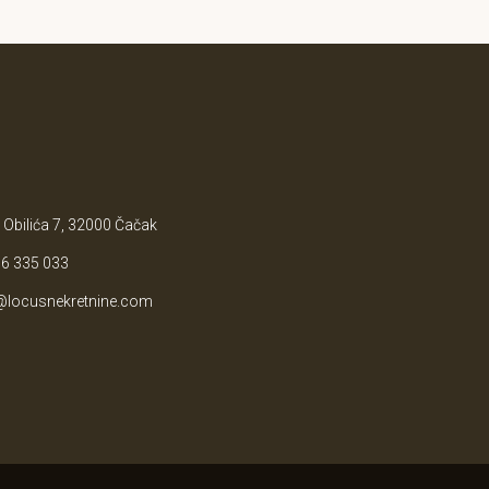
 Obilića 7, 32000 Čačak
6 335 033
@locusnekretnine.com