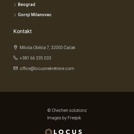
Beograd
Gornji Milanovac
Kontakt
Miloša Obilića 7, 32000 Čačak
+381 66 335 033
office@locusnekretnine.com
© Chechen solutionz
Images by
Freepik