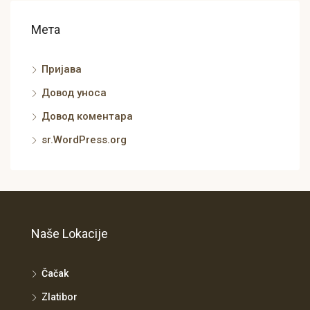
Мета
Пријава
Довод уноса
Довод коментара
sr.WordPress.org
Naše Lokacije
Čačak
Zlatibor