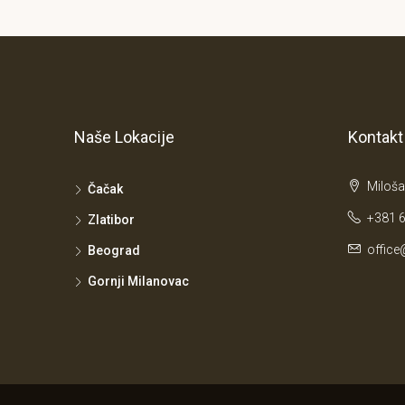
Naše Lokacije
Kontakt
Miloša
Čačak
+381 6
Zlatibor
office
Beograd
Gornji Milanovac