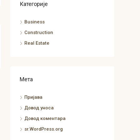
Категорије
Business
Construction
Real Estate
Мета
Пријава
Довод уноса
Довод коментара
sr.WordPress.org