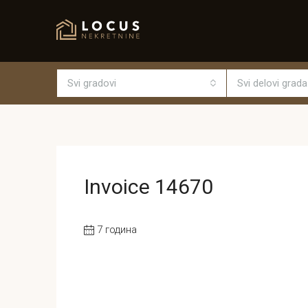
Svi gradovi
Svi delovi grada
Invoice 14670
7 година