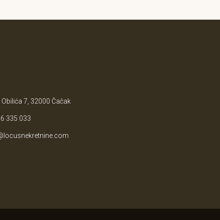
 Obilića 7, 32000 Čačak
6 335 033
@locusnekretnine.com