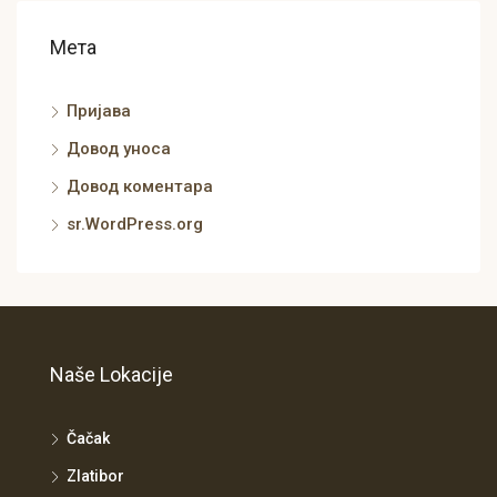
Мета
Пријава
Довод уноса
Довод коментара
sr.WordPress.org
Naše Lokacije
Čačak
Zlatibor