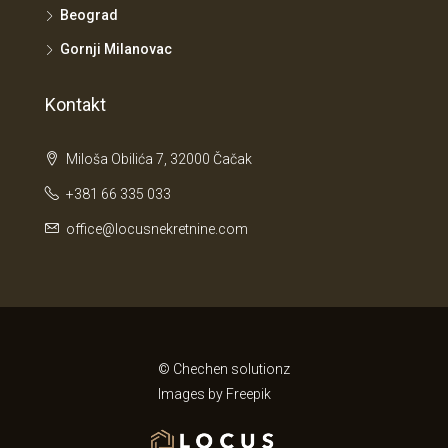
Beograd
Gornji Milanovac
Kontakt
Miloša Obilića 7, 32000 Čačak
+381 66 335 033
office@locusnekretnine.com
© Chechen solutionz
Images by
Freepik