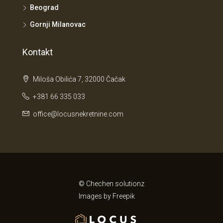
Beograd
Gornji Milanovac
Kontakt
Miloša Obilića 7, 32000 Čačak
+381 66 335 033
office@locusnekretnine.com
© Chechen solutionz
Images by
Freepik