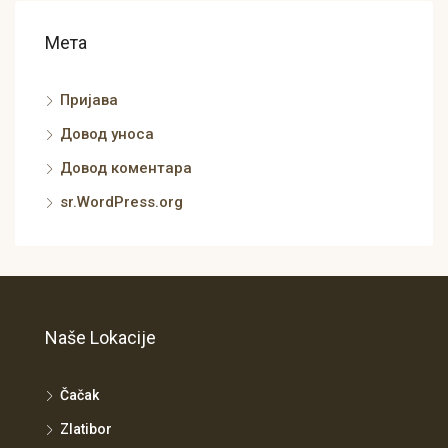
Мета
Пријава
Довод уноса
Довод коментара
sr.WordPress.org
Naše Lokacije
Čačak
Zlatibor