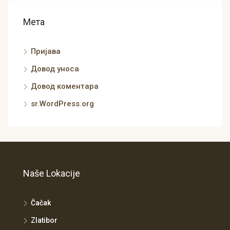
Мета
Пријава
Довод уноса
Довод коментара
sr.WordPress.org
Naše Lokacije
Čačak
Zlatibor