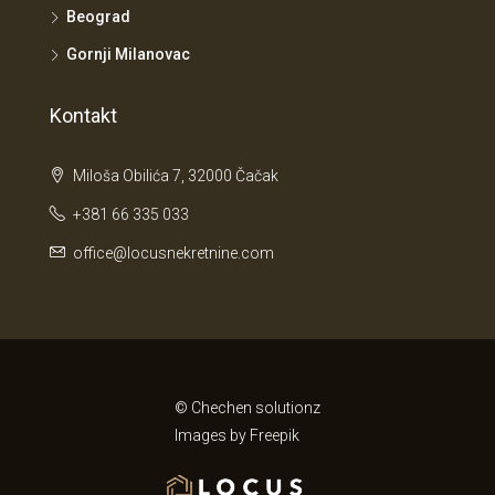
Beograd
Gornji Milanovac
Kontakt
Miloša Obilića 7, 32000 Čačak
+381 66 335 033
office@locusnekretnine.com
© Chechen solutionz
Images by
Freepik