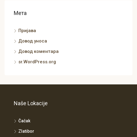
Мета
Пријава
Довод уноса
Довод коментара
sr.WordPress.org
Naše Lokacije
Čačak
Zlatibor