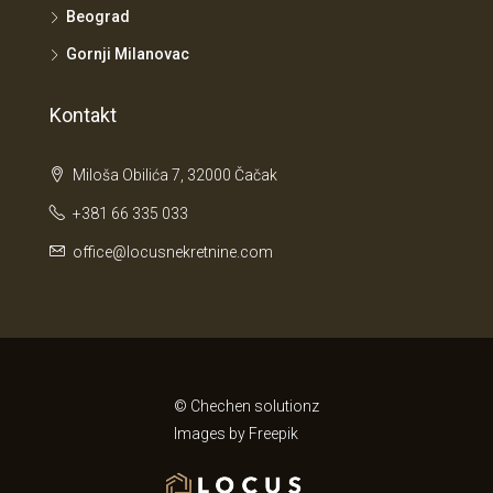
Beograd
Gornji Milanovac
Kontakt
Miloša Obilića 7, 32000 Čačak
+381 66 335 033
office@locusnekretnine.com
© Chechen solutionz
Images by
Freepik