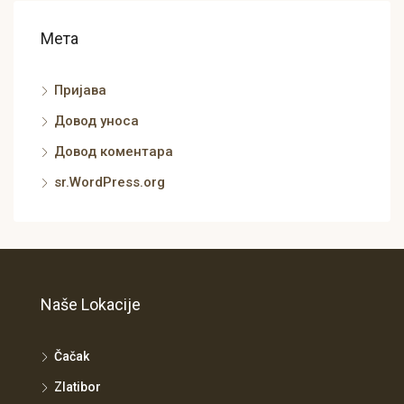
Мета
Пријава
Довод уноса
Довод коментара
sr.WordPress.org
Naše Lokacije
Čačak
Zlatibor