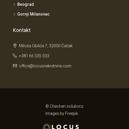
Beograd
Gornji Milanovac
Kontakt
Miloša Obilića 7, 32000 Čačak
+381 66 335 033
office@locusnekretnine.com
© Chechen solutionz
Images by
Freepik