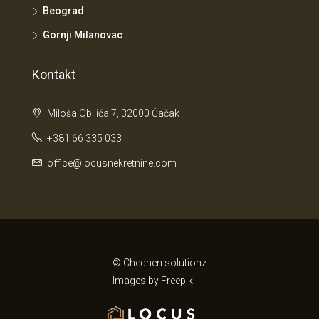
Beograd
Gornji Milanovac
Kontakt
Miloša Obilića 7, 32000 Čačak
+381 66 335 033
office@locusnekretnine.com
© Chechen solutionz
Images by
Freepik