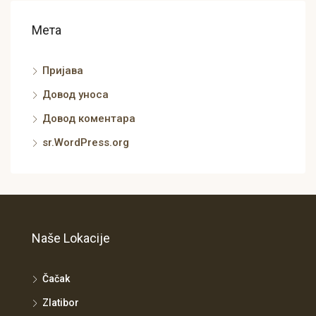
Мета
Пријава
Довод уноса
Довод коментара
sr.WordPress.org
Naše Lokacije
Čačak
Zlatibor