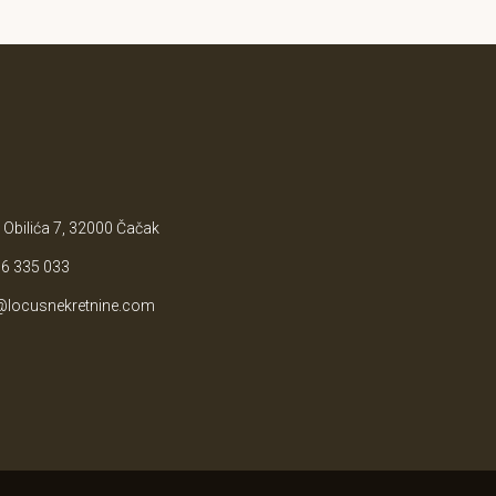
 Obilića 7, 32000 Čačak
6 335 033
@locusnekretnine.com