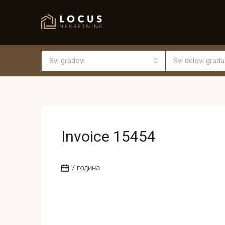
Svi gradovi
Svi delovi grada
Invoice 15454
7 година