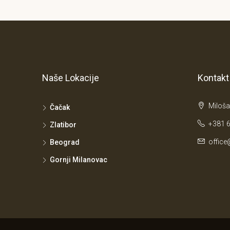
Naše Lokacije
Kontakt
Miloša
Čačak
+381 6
Zlatibor
office
Beograd
Gornji Milanovac