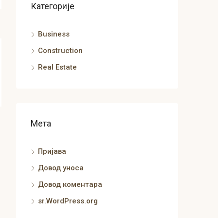
Категорије
Business
Construction
Real Estate
Мета
Пријава
Довод уноса
Довод коментара
sr.WordPress.org