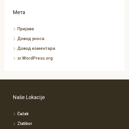
Мета
Пријава
Довод уноса
Довод коментара
sr.WordPress.org
Naše Lokacije
Čačak
Zlatibor