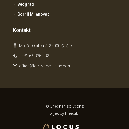
Beograd
Gornji Milanovac
Kontakt
Miloša Obilića 7, 32000 Čačak
+381 66 335 033
office@locusnekretnine.com
© Chechen solutionz
Images by
Freepik