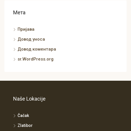
Мета
Пријава
Довод уноса
Довод коментара
sr.WordPress.org
Naše Lokacije
Čačak
Zlatibor