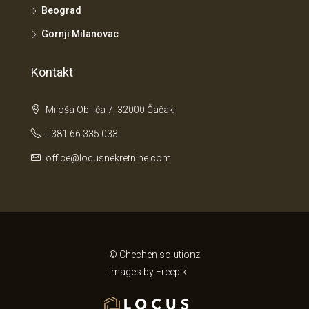
Beograd
Gornji Milanovac
Kontakt
Miloša Obilića 7, 32000 Čačak
+381 66 335 033
office@locusnekretnine.com
© Chechen solutionz
Images by
Freepik