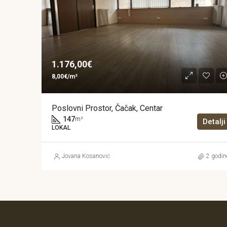
1.176,00€
8,00€/m²
Poslovni Prostor, Čačak, Centar
147
m²
Detalji
LOKAL
Jovana Kosanović
2 godin