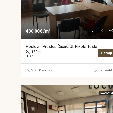
400,00€ /m²
Poslovni Prostor, Čačak, Ul. Nikole Tesle
189
m²
Detalji
LOKAL
Milan Kosanović
pre 3 nedelj
IZDAVANJ