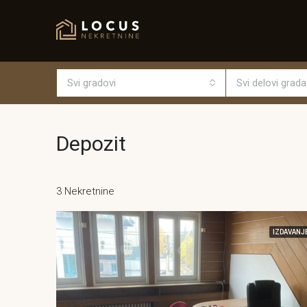
Svi gradovi
Svi delovi grada
Depozit
3 Nekretnine
IZDAVANJ