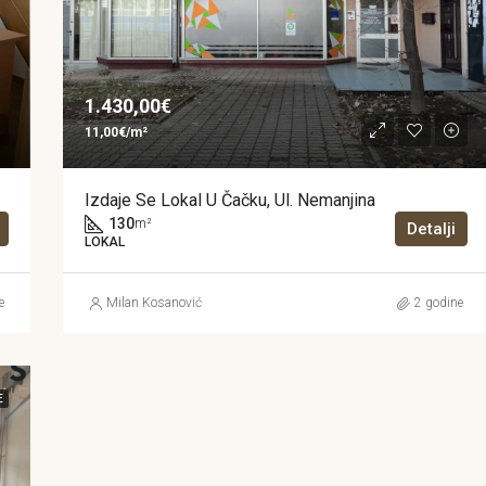
1.430,00€
11,00€/m²
Izdaje Se Lokal U Čačku, Ul. Nemanjina
130
m²
Detalji
LOKAL
e
Milan Kosanović
2 godine
E