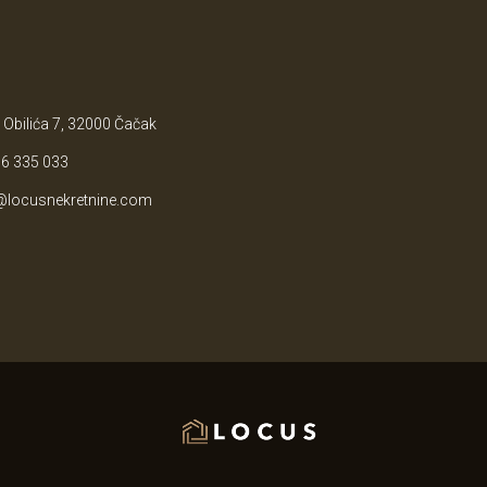
 Obilića 7, 32000 Čačak
6 335 033
@locusnekretnine.com