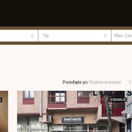
Tip
Poređajte po
Podrazumevano
E
IZDAVANJE