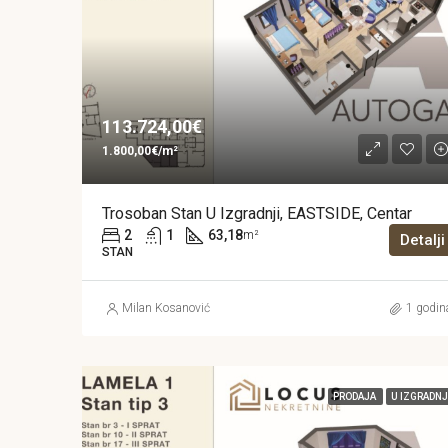
113.724,00€
1.800,00€/m²
Trosoban Stan U Izgradnji, EASTSIDE, Centar
2
1
63,18
m²
Detalji
STAN
Milan Kosanović
1 godin
PRODAJA
U IZGRADNJ