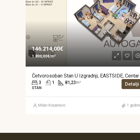
146.214,00€
1.800,00€/m²
Četvorosoban Stan U Izgradnji, EASTSIDE, Centar
3
1
81,23
m²
Detalji
STAN
Milan Kosanović
1 godin