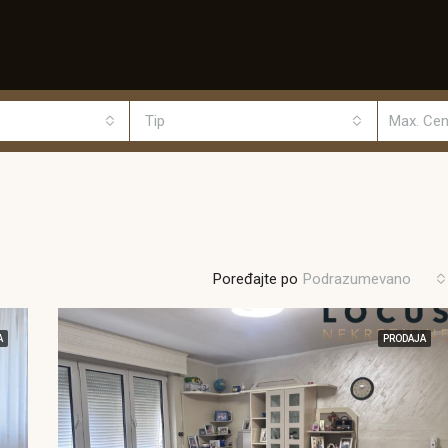
Tip
Poređajte po
Podrazumevano
A
PRODAJA