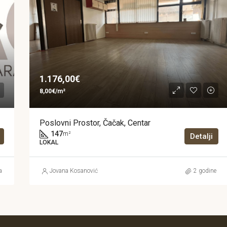
1.176,00€
8,00€/m²
Poslovni Prostor, Čačak, Centar
147
m²
Detalji
LOKAL
a
Jovana Kosanović
2 godine