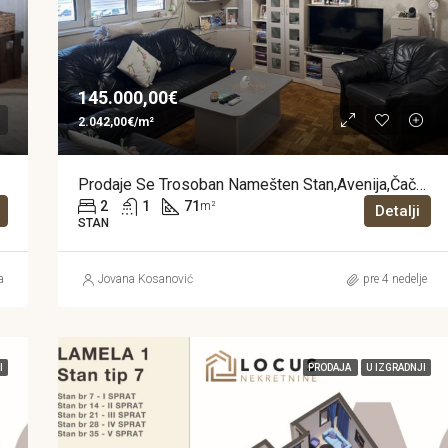
145.000,00€
2.042,00€/m²
Prodaje Se Trosoban Namešten Stan,Avenija,Čačak
2
1
71
m²
Detalji
STAN
a
Jovana Kosanović
pre 4 nedelje
I
PRODAJA
U IZGRADNJI