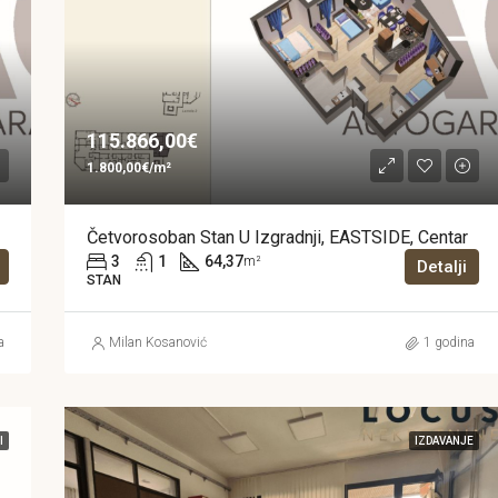
115.866,00€
1.800,00€/m²
Četvorosoban Stan U Izgradnji, EASTSIDE, Centar
3
1
64,37
m²
Detalji
STAN
a
Milan Kosanović
1 godina
I
IZDAVANJE