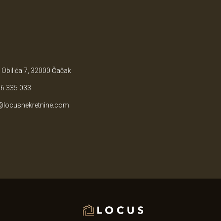
 Obilića 7, 32000 Čačak
6 335 033
@locusnekretnine.com