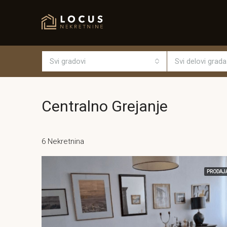
Svi gradovi
Svi delovi grada
Centralno Grejanje
6 Nekretnina
PRODAJ