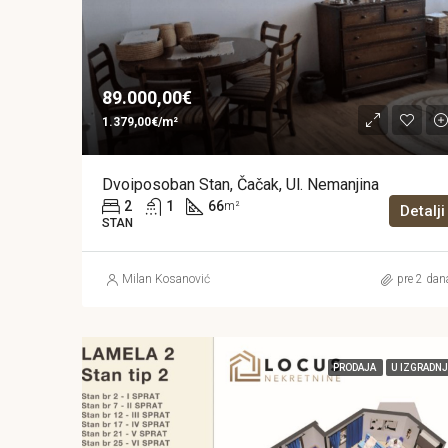
89.000,00€
1.379,00€/m²
Dvoiposoban Stan, Čačak, Ul. Nemanjina
2
1
66
m²
Detalji
STAN
Milan Kosanović
pre 2 dan
PRODAJA
U IZGRADNJ