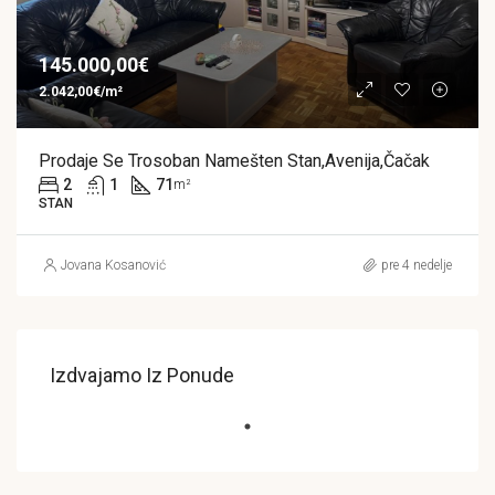
145.000,00€
2.042,00€/m²
Prodaje Se Trosoban Namešten Stan,Avenija,Čačak
2
1
71
m²
STAN
Jovana Kosanović
pre 4 nedelje
Izdvajamo Iz Ponude