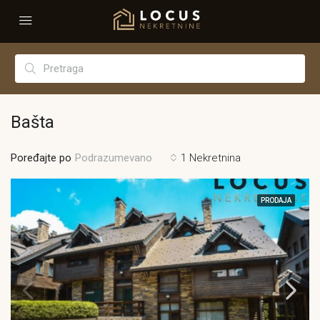
Bašta
Poređajte po
1 Nekretnina
Podrazumevano
PRODAJA