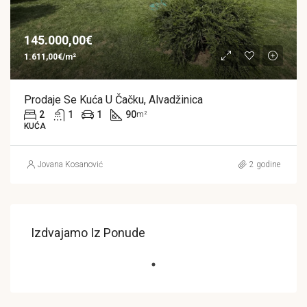
145.000,00€
1.611,00€/m²
Prodaje Se Kuća U Čačku, Alvadžinica
2
1
1
90
m²
KUĆA
Jovana Kosanović
2 godine
Izdvajamo Iz Ponude