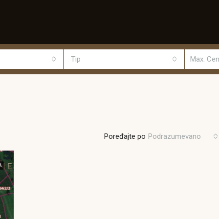
Tip
Poređajte po
Podrazumevano
A