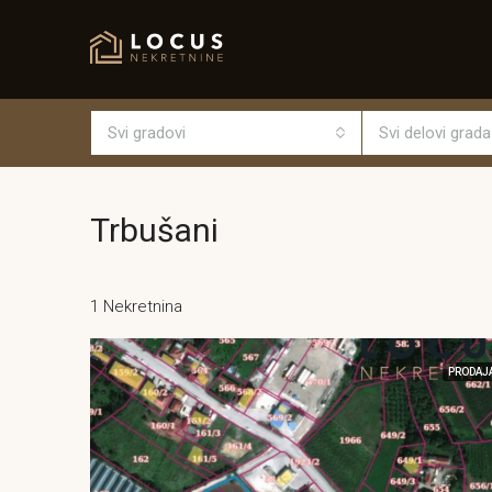
Svi gradovi
Svi delovi grada
Trbušani
1 Nekretnina
PRODAJ