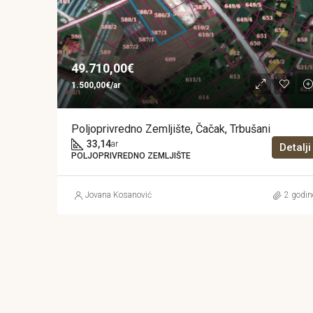
49.710,00€
1.500,00€/ar
Poljoprivredno Zemljište, Čačak, Trbušani
33,14
ar
Detalji
POLJOPRIVREDNO ZEMLJIŠTE
Jovana Kosanović
2 godin